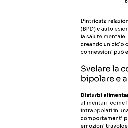
b
L’intricata relazio
(BPD) e autolesion
la salute mentale.
creando un ciclo d
connessioni può e
Svelare la c
bipolare e 
Disturbi alimenta
alimentari, come l
intrappolati in un
comportamenti po
emozioni travolgen