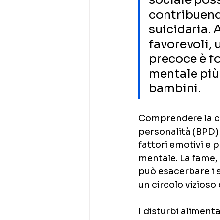
sociale pos
contribuendo
suicidaria. 
favorevoli, 
precoce è f
mentale più 
bambini.
Comprendere la co
personalità (BPD) 
fattori emotivi e 
mentale. La fame, 
può esacerbare i s
un circolo vizioso 
I disturbi alimenta