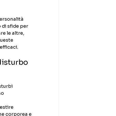
ersonalità 
di sfide per 
 le altre, 
queste 
fficaci.
disturbo 
sturbi 
no 
stire 
ne corporea e 