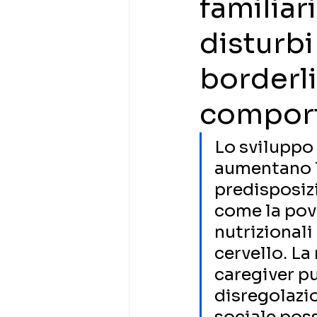
familia
disturbi
borderli
comport
Lo sviluppo 
aumentano la
predisposizi
come la pove
nutrizionali
cervello. L
caregiver p
disregolazio