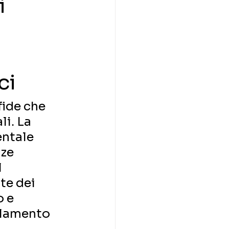
i
ci
ide che 
i. La 
entale 
ze 
 
te dei 
 e 
olamento 