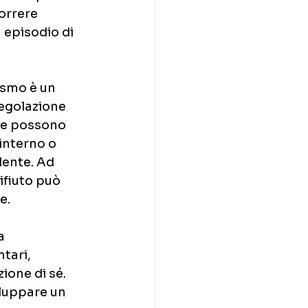
orrere 
 episodio di 
ismo è un 
regolazione 
are possono 
interno o 
lente. Ad 
fiuto può 
e.
a 
tari, 
ione di sé. 
luppare un 