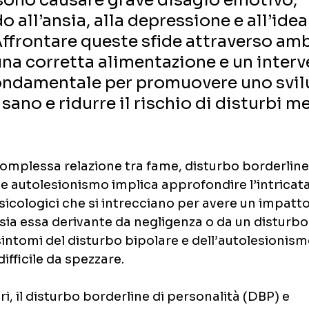
sono causare grave disagio emotivo, 
 all’ansia, alla depressione e all’idea
Affrontare queste sfide attraverso amb
una corretta alimentazione e un interv
ondamentale per promuovere uno svil
sano e ridurre il rischio di disturbi me
mplessa relazione tra fame, disturbo borderline 
e autolesionismo implica approfondire l’intricata 
psicologici che si intrecciano per avere un impatto 
sia essa derivante da negligenza o da un disturbo
intomi del disturbo bipolare e dell’autolesionism
difficile da spezzare.
ri, il disturbo borderline di personalità (DBP) e 