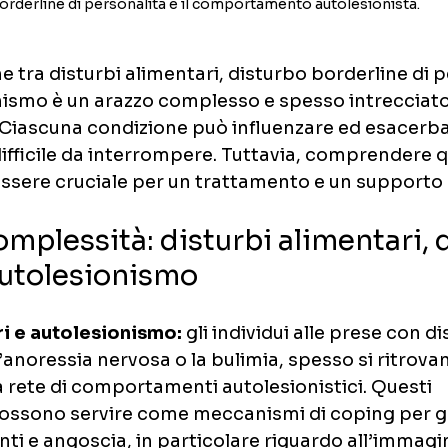
orderline di personalità e il comportamento autolesionista.
ne tra disturbi alimentari, disturbo borderline di p
ismo è un arazzo complesso e spesso intrecciato 
 Ciascuna condizione può influenzare ed esacerbare
ifficile da interrompere. Tuttavia, comprendere 
ssere cruciale per un trattamento e un supporto e
omplessità: disturbi alimentari, 
autolesionismo
ri e autolesionismo:
 gli individui alle prese con di
’anoressia nervosa o la bulimia, spesso si ritrova
a rete di comportamenti autolesionistici. Questi 
ssono servire come meccanismi di coping per ge
ti e angoscia, in particolare riguardo all’immagi