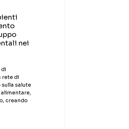
 
ienti 
ento 
uppo 
ntali nei 
di 
rete di 
sulla salute 
 alimentare, 
o, creando 