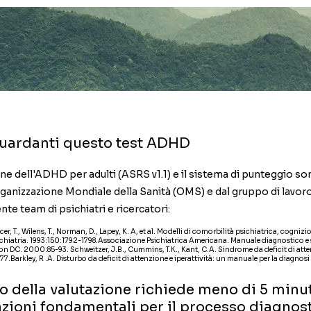
guardanti questo test ADHD
one dell'ADHD per adulti (ASRS v1.1) e il sistema di punteggio son
anizzazione Mondiale della Sanità (OMS) e dal gruppo di lavoro
e team di psichiatri e ricercatori:
cer, T., Wilens, T., Norman, D., Lapey, K. A, et al. Modelli di comorbilità psichiatrica, cogn
chiatria. 1993:150:1792-1798.Associazione Psichiatrica Americana. Manuale diagnostico e st
ton DC. 2000:85-93. Schweitzer, J.B., Cummins, T.K., Kant, C.A. Sindrome da deficit di atten
Barkley, R .A. Disturbo da deficit di attenzione e iperattività: un manuale per la diagnosi e
 della valutazione richiede meno di 5 minut
azioni fondamentali per il processo diagnost