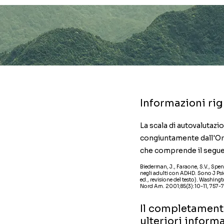
Informazioni ri
La scala di autovalutazi
congiuntamente dall'Org
che comprende il seguent
Biederman, J., Faraone, S.V., Spen
negli adulti con ADHD. Sono J Psi
ed., revisione del testo). Washing
Nord Am. 2001;85(3):10-11, 757-777.
Il completamento
ulteriori inform