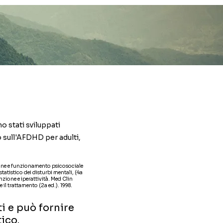
o stati sviluppati
 sull'AFDHD per adulti,
izione e funzionamento psicosociale
atistico dei disturbi mentali, (4a
zione e iperattività. Med Clin
 il trattamento (2a ed.). 1998.
i e può fornire
ico.